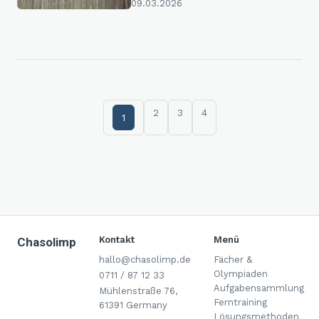
09.03.2026
2
3
4
1
Kontakt
Menü
Chasolimp
hallo@chasolimp.de
Fächer &
Olympiaden
0711 / 87 12 33
Aufgabensammlung
Mühlenstraße 76,
Ferntraining
61391 Germany
Lösungsmethoden